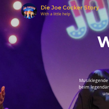
Skip
Die Joe Cocker Story
to
With a little help
content
W
Musiklegende 
beim legendäre
un