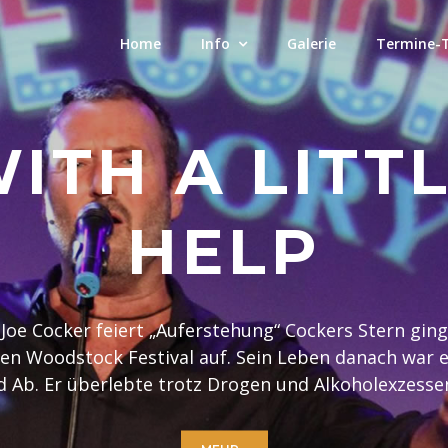
Home
Info
Galerie
Termine-
ITH A LITT
HELP
Joe Cocker feiert „Auferstehung“ Cockers Stern ging
n Woodstock Festival auf. Sein Leben danach war e
d Ab. Er überlebte trotz Drogen und Alkoholexzesse