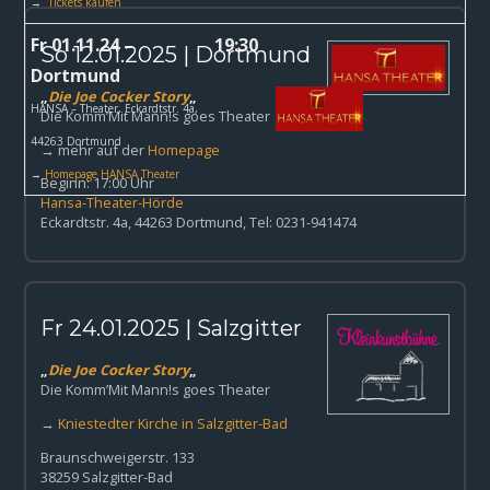
→
Tickets kaufen
Fr 01.11.24 –
19:30
So 12.01.2025 | Dortmund
Dortmund
„
Die Joe Cocker Story
„
HANSA – Theater,
Eckardtstr. 4a,
Die Komm’Mit Mann!s goes Theater
44263 Dortmund
→ mehr auf der
Homepage
→
Homepage HANSA Theater
Beginn: 17:00 Uhr
Hansa-Theater-Hörde
Eckardtstr. 4a, 44263 Dortmund, Tel: 0231-941474
Fr 24.01.2025 | Salzgitter
„
Die Joe Cocker Story
„
Die Komm’Mit Mann!s goes Theater
→
Kniestedter Kirche in Salzgitter-Bad
Braunschweigerstr. 133
38259 Salzgitter-Bad