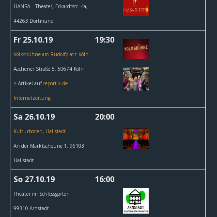
HANSA – Theater, Eckardtstr. 4a,
44263 Dortmund
Fr 25.10.19
19:30
Volksbühne am Rudolfplatz Köln
Aachener Straße 5, 50674 Köln
> Artikel auf
report-k.de
Internetzeitung
Sa 26.10.19
20:00
Kulturboden, Hallstadt
An der Marktscheune 1, 96103
Hallstadt
So 27.10.19
16:00
Theater im Schlossgarten
99310 Arnstadt